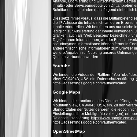
Analyse, Optimierung und wirtschaftlichem Betrieb 
Inhalts- oder Serviceangebote von Drittanbietern e
Schriftarten einzubinden (nachfolgend einheitlich b
Dies setzt immer voraus, dass die Drittanbieter di
die IP-Adresse die Inhalte nicht an deren Browser 
Inhalte erforderlich. Wir bemühen uns nur solche I
lediglich zur Auslieferung der Inhalte verwenden. 
Grafiken, auch als "Web Beacons" bezeichnet) für 
Tags" können Informationen, wie der Besucherverk
pseudonymen Informationen können ferner in Cook
anderem technische Informationen zum Browser u
weitere Angaben zur Nutzung unseres Onlineangebo
Quellen verbunden werden.
Youtube
Wir binden die Videos der Plattform “YouTube” de
View, CA 94043, USA, ein. Datenschutzerklärung:
https://adssettings.google.com/authenticated
.
Google Maps
Wir binden die Landkarten des Dienstes “Google 
Mountain View, CA 94043, USA, ein. Zu den verar
Standortdaten der Nutzer gehören, die jedoch nich
Einstellungen ihrer Mobilgeräte vollzogen), erho
Datenschutzerklärung:
https://www.google.com/poli
https://adssettings.google.com/authenticated
.
OpenStreetMap