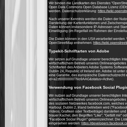
Wir binden die Landkarten des Dienstes "OpenStre
Open Data Commons Open Database Lizenz (ODbL
werden. Datenschutzerklärung:
https://wiki.openst
Nach unserer Kenntnis werden die Daten der Nutz
Darstellung der Kartenfunktionen und Zwischensp
Daten können insbesondere IP-Adressen und Stand
Einwilligung (im Regelfall im Rahmen der Einstell
Die Daten können in den USA verarbeitet werden. 
OpenStreetMap entnehmen:
https://wiki.openstree
Typekit-Schriftarten von Adobe
Wir setzen auf Grundlage unserer berechtigten Int
wirtschaftlichem Betrieb unseres Onlineangebotes im
Schriftarten des Anbieters Adobe Systems Software
Dublin 24, Republic of Ireland ein. Adobe ist unter
eine Garantie, das europäische Datenschutzrecht e
id=a2zt0000000TNo9AAG&status=Active).
Verwendung von Facebook Social Plugi
Wir nutzen auf Grundlage unserer berechtigten Int
wirtschaftlichem Betrieb unseres Onlineangebotes im
des sozialen Netzwerkes facebook.com, welches v
Harbour, Dublin 2, Irland betrieben wird ("Faceboo
Videos, Grafiken oder Textbeiträge) darstellen un
blauer Kachel, den Begriffen "Like", "Gefällt mir
"Facebook Social Plugin" gekennzeichnet. Die Lis
eingesehen werden:
https://developers.facebook.