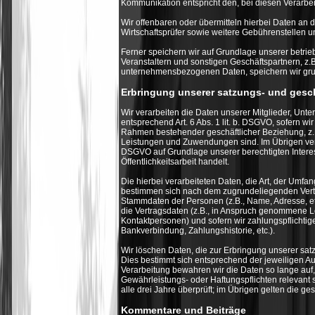
Kommunikation entspricht den, bei diesen Verarbe
Wir offenbaren oder übermitteln hierbei Daten an d
Wirtschaftsprüfer sowie weitere Gebührenstellen u
Ferner speichern wir auf Grundlage unserer betrie
Veranstaltern und sonstigen Geschäftspartnern, z.
unternehmensbezogenen Daten, speichern wir grun
Erbringung unserer satzungs- und ges
Wir verarbeiten die Daten unserer Mitglieder, Unte
entsprechend Art. 6 Abs. 1 lit. b. DSGVO, sofern w
Rahmen bestehender geschäftlicher Beziehung, z.B
Leistungen und Zuwendungen sind. Im Übrigen verarb
DSGVO auf Grundlage unserer berechtigten Interes
Öffentlichkeitsarbeit handelt.
Die hierbei verarbeiteten Daten, die Art, der Umfan
bestimmen sich nach dem zugrundeliegenden Vertr
Stammdaten der Personen (z.B., Name, Adresse, etc.
die Vertragsdaten (z.B., in Anspruch genommene Le
Kontaktpersonen) und sofern wir zahlungspflichtig
Bankverbindung, Zahlungshistorie, etc.).
Wir löschen Daten, die zur Erbringung unserer sat
Dies bestimmt sich entsprechend der jeweiligen Au
Verarbeitung bewahren wir die Daten so lange auf,
Gewährleistungs- oder Haftungspflichten relevant 
alle drei Jahre überprüft; im Übrigen gelten die g
Kommentare und Beiträge