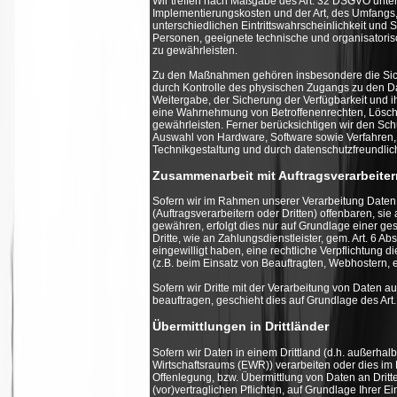
Wir treffen nach Maßgabe des Art. 32 DSGVO unter
Implementierungskosten und der Art, des Umfangs
unterschiedlichen Eintrittswahrscheinlichkeit und 
Personen, geeignete technische und organisato
zu gewährleisten.
Zu den Maßnahmen gehören insbesondere die Sicher
durch Kontrolle des physischen Zugangs zu den Dat
Weitergabe, der Sicherung der Verfügbarkeit und i
eine Wahrnehmung von Betroffenenrechten, Lösch
gewährleisten. Ferner berücksichtigen wir den Sc
Auswahl von Hardware, Software sowie Verfahren,
Technikgestaltung und durch datenschutzfreundlic
Zusammenarbeit mit Auftragsverarbeiter
Sofern wir im Rahmen unserer Verarbeitung Dat
(Auftragsverarbeitern oder Dritten) offenbaren, sie
gewähren, erfolgt dies nur auf Grundlage einer ge
Dritte, wie an Zahlungsdienstleister, gem. Art. 6 Abs
eingewilligt haben, eine rechtliche Verpflichtung 
(z.B. beim Einsatz von Beauftragten, Webhostern, et
Sofern wir Dritte mit der Verarbeitung von Daten a
beauftragen, geschieht dies auf Grundlage des Ar
Übermittlungen in Drittländer
Sofern wir Daten in einem Drittland (d.h. außerh
Wirtschaftsraums (EWR)) verarbeiten oder dies i
Offenlegung, bzw. Übermittlung von Daten an Dritte 
(vor)vertraglichen Pflichten, auf Grundlage Ihrer Ei