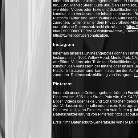
Innerhalb unseres Onlineangebotes können Funktion
Inc., 1355 Market Street, Suite 900, San Francisc
wie Bilder, Videos oder Texte und Schaltflächen ge
kundtun, den Verfassern der Inhalte oder unsere B
Plattform Twitter sind, kann Twitter den Aufruf der 
zuordnen. Twitter ist unter dem Privacy-Shield-Abko
europäische Datenschutzrecht einzuhalten (
https:
id=a2zt0000000TORzAAO&status=Active
;). Daten
https://twitter.com/personalization
.
Instagram
Innerhalb unseres Onlineangebotes können Funkti
Instagram Inc., 1601 Willow Road, Menlo Park, CA
wie Bilder, Videos oder Texte und Schaltflächen ge
kundtun, den Verfassern der Inhalte oder unsere B
Plattform Instagram sind, kann Instagram den Aufru
zuordnen. Datenschutzerklärung von Instagram:
ht
Pinterest
Innerhalb unseres Onlineangebotes können Funktio
Pinterest Inc., 635 High Street, Palo Alto, CA, 94
Bilder, Videos oder Texte und Schaltflächen gehöre
den Verfassern der Inhalte oder unsere Beiträge ab
Pinterest sind, kann Pinterest den Aufruf der o.g. 
Datenschutzerklärung von Pinterest:
https://about.
Erstellt mit Datenschutz-Generator.de von RA Dr