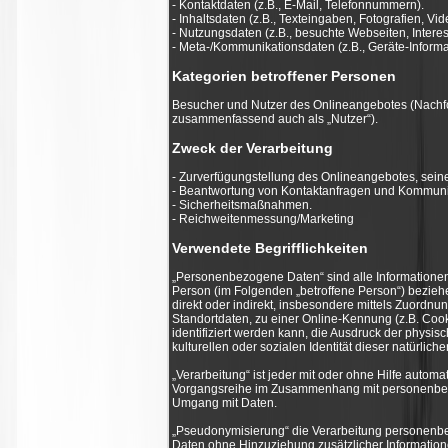
- Kontaktdaten (z.B., E-Mail, Telefonnummern).
- Inhaltsdaten (z.B., Texteingaben, Fotografien, Vid
- Nutzungsdaten (z.B., besuchte Webseiten, Interess
- Meta-/Kommunikationsdaten (z.B., Geräte-Informa
Kategorien betroffener Personen
Besucher und Nutzer des Onlineangebotes (Nachfo
zusammenfassend auch als „Nutzer“).
Zweck der Verarbeitung
- Zurverfügungstellung des Onlineangebotes, seine
- Beantwortung von Kontaktanfragen und Kommunik
- Sicherheitsmaßnahmen.
- Reichweitenmessung/Marketing
Verwendete Begrifflichkeiten
„Personenbezogene Daten“ sind alle Informationen, d
Person (im Folgenden „betroffene Person“) beziehen
direkt oder indirekt, insbesondere mittels Zuord
Standortdaten, zu einer Online-Kennung (z.B. Co
identifiziert werden kann, die Ausdruck der physis
kulturellen oder sozialen Identität dieser natürlich
„Verarbeitung“ ist jeder mit oder ohne Hilfe autom
Vorgangsreihe im Zusammenhang mit personenbezog
Umgang mit Daten.
„Pseudonymisierung“ die Verarbeitung personenb
Daten ohne Hinzuziehung zusätzlicher Information