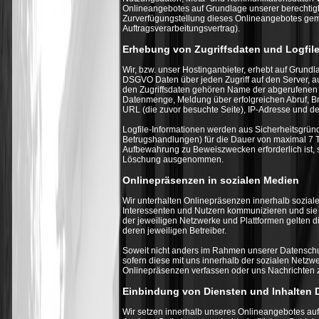
Onlineangebotes auf Grundlage unserer berechtigte
Zurverfügungstellung dieses Onlineangebotes gem. 
Auftragsverarbeitungsvertrag).
Erhebung von Zugriffsdaten und Logfil
Wir, bzw. unser Hostinganbieter, erhebt auf Grundlag
DSGVO Daten über jeden Zugriff auf den Server, au
den Zugriffsdaten gehören Name der abgerufenen 
Datenmenge, Meldung über erfolgreichen Abruf, Br
URL (die zuvor besuchte Seite), IP-Adresse und de
Logfile-Informationen werden aus Sicherheitsgründ
Betrugshandlungen) für die Dauer von maximal 7 T
Aufbewahrung zu Beweiszwecken erforderlich ist, si
Löschung ausgenommen.
Onlinepräsenzen in sozialen Medien
Wir unterhalten Onlinepräsenzen innerhalb soziale
Interessenten und Nutzern kommunizieren und sie 
der jeweiligen Netzwerke und Plattformen gelten 
deren jeweiligen Betreiber.
Soweit nicht anders im Rahmen unserer Datenschu
sofern diese mit uns innerhalb der sozialen Netzw
Onlinepräsenzen verfassen oder uns Nachrichten
Einbindung von Diensten und Inhalten D
Wir setzen innerhalb unseres Onlineangebotes auf 