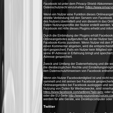
;
Facebook ist unter dem Privacy-Shield-Abkommen ze
Datenschutzrecht einzuhalten (
https://www.privac
;
Wenn ein Nutzer eine Funktion dieses Onlineangebot
direkte Verbindung mit den Servern von Facebook a
des Nutzers übermittelt und von diesem in das O
Daten Nutzungsprofile der Nutzer erstellt werden.
Facebook mit Hilfe dieses Plugins erhebt und info
Durch die Einbindung der Plugins erhält Facebook 
Onlineangebotes aufgerufen hat. Ist der Nutzer 
Facebook-Konto zuordnen. Wenn Nutzer mit den Plu
einen Kommentar abgeben, wird die entsprechende 
dort gespeichert. Falls ein Nutzer kein Mitglied vo
seine IP-Adresse in Erfahrung bringt und speichert
Adresse gespeichert.
Zweck und Umfang der Datenerhebung und die wei
die diesbezüglichen Rechte und Einstellungsmögli
den Datenschutzhinweisen von Facebook entneh
;
Wenn ein Nutzer Facebookmitglied ist und nicht m
sammelt und mit seinen bei Facebook gespeicherte
Onlineangebotes bei Facebook ausloggen und sein
Nutzung von Daten für Werbezwecke, sind innerhal
https://www.facebook.com/settings?tab=ads
; oder 
oder die EU-Seite
http://www.youronlinechoices.co
werden für alle Geräte, wie Desktopcomputer ode
Twitter