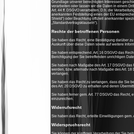
Grundlage unserer berechtigten Interessen geschieh
verarbeiten oder lassen wir die Daten in einem Dr
Art. 44 ff. DSGVO verarbeiten. D.h. die Verarbeitung
anerkannten Feststellung eines der EU entspreche
Shield“) oder Beachtung offiziell anerkannter spezi
„Standardvertragsklauseln“).
Rechte der betroffenen Personen
Sie haben das Recht, eine Bestätigung darüber zu 
Auskunft über diese Daten sowie auf weitere Info
Sie haben entsprechend. Art. 16 DSGVO das Recht,
Berichtigung der Sie betreffenden unrichtigen Dat
Sie haben nach Maßgabe des Art. 17 DSGVO das Re
werden, bzw. alternativ nach Maßgabe des Art. 1
verlangen.
Sie haben das Recht zu verlangen, dass die Sie b
des Art. 20 DSGVO zu erhalten und deren Übermittl
Sie haben ferner gem. Art. 77 DSGVO das Recht, 
einzureichen.
Widerrufsrecht
Sie haben das Recht, erteilte Einwilligungen gem. 
Widerspruchsrecht
Sie können der künftigen Verarbeitung der Sie be