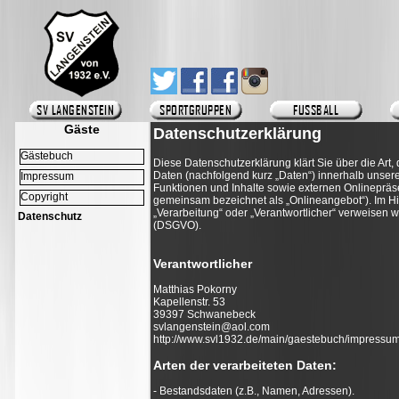
Gäste
Datenschutzerklärung
Gästebuch
Diese Datenschutzerklärung klärt Sie über die A
Daten (nachfolgend kurz „Daten“) innerhalb unse
Impressum
Funktionen und Inhalte sowie externen Onlinepräse
Copyright
gemeinsam bezeichnet als „Onlineangebot“). Im Hinb
„Verarbeitung“ oder „Verantwortlicher“ verweisen w
Datenschutz
(DSGVO).
Verantwortlicher
Matthias Pokorny
Kapellenstr. 53
39397 Schwanebeck
svlangenstein@aol.com
http://www.svl1932.de/main/gaestebuch/impressum
Arten der verarbeiteten Daten:
- Bestandsdaten (z.B., Namen, Adressen).