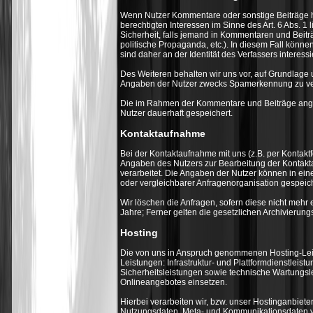
Wenn Nutzer Kommentare oder sonstige Beiträge h
berechtigten Interessen im Sinne des Art. 6 Abs. 1 
Sicherheit, falls jemand in Kommentaren und Beiträ
politische Propaganda, etc.). In diesem Fall könn
sind daher an der Identität des Verfassers interessie
Des Weiteren behalten wir uns vor, auf Grundlage un
Angaben der Nutzer zwecks Spamerkennung zu ve
Die im Rahmen der Kommentare und Beiträge ang
Nutzer dauerhaft gespeichert.
Kontaktaufnahme
Bei der Kontaktaufnahme mit uns (z.B. per Kontaktf
Angaben des Nutzers zur Bearbeitung der Kontakta
verarbeitet. Die Angaben der Nutzer können in 
oder vergleichbarer Anfragenorganisation gespeic
Wir löschen die Anfragen, sofern diese nicht mehr er
Jahre; Ferner gelten die gesetzlichen Archivierungs
Hosting
Die von uns in Anspruch genommenen Hosting-Leis
Leistungen: Infrastruktur- und Plattformdienstlei
Sicherheitsleistungen sowie technische Wartungsl
Onlineangebotes einsetzen.
Hierbei verarbeiten wir, bzw. unser Hostinganbiete
Nutzungsdaten, Meta- und Kommunikationsdaten v