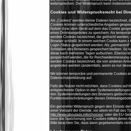
widersprechen. Der Widerspruch kann insbesonder
Cookies und Widerspruchsrecht bei Dir
Als „Cookies“ werden kleine Dateien bezeichnet, d
Cookies können unterschiedliche Angaben gespeic
Nutzer (bzw. dem Gerät auf dem das Cookie gespe
eines Onlineangebotes zu speichern. Als temporäre
werden Cookies bezeichnet, die gelöscht werden, 
Browser schließt. In einem solchen Cookie kann z.
Login-Status gespeichert werden. Als „permanent“
Schließen des Browsers gespeichert bleiben. So k
diese nach mehreren Tagen aufsuchen. Ebenso kön
gespeichert werden, die für Reichweitenmessung 
werden Cookies bezeichnet, die von anderen Anbie
angeboten werden (andernfalls, wenn es nur dessen
Wir können temporäre und permanente Cookies ei
Datenschutzerklärung auf.
Falls die Nutzer nicht möchten, dass Cookies auf
entsprechende Option in den Systemeinstellungen 
den Systemeinstellungen des Browsers gelöscht w
Funktionseinschränkungen dieses Onlineangebote
Ein genereller Widerspruch gegen den Einsatz de
einer Vielzahl der Dienste, vor allem im Fall des 
http://www.aboutads.info/choices/
; oder die EU-Sei
kann die Speicherung von Cookies mittels deren A
Bitte beachten Sie, dass dann gegebenenfalls nic