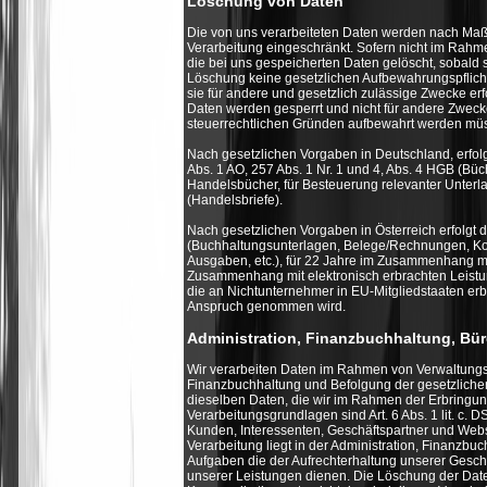
Löschung von Daten
Die von uns verarbeiteten Daten werden nach Maßg
Verarbeitung eingeschränkt. Sofern nicht im Rah
die bei uns gespeicherten Daten gelöscht, sobald 
Löschung keine gesetzlichen Aufbewahrungspflicht
sie für andere und gesetzlich zulässige Zwecke erf
Daten werden gesperrt und nicht für andere Zwecke 
steuerrechtlichen Gründen aufbewahrt werden mü
Nach gesetzlichen Vorgaben in Deutschland, erfo
Abs. 1 AO, 257 Abs. 1 Nr. 1 und 4, Abs. 4 HGB (B
Handelsbücher, für Besteuerung relevanter Unterla
(Handelsbriefe).
Nach gesetzlichen Vorgaben in Österreich erfolgt
(Buchhaltungsunterlagen, Belege/Rechnungen, Kon
Ausgaben, etc.), für 22 Jahre im Zusammenhang mi
Zusammenhang mit elektronisch erbrachten Leistu
die an Nichtunternehmer in EU-Mitgliedstaaten er
Anspruch genommen wird.
Administration, Finanzbuchhaltung, Bü
Wir verarbeiten Daten im Rahmen von Verwaltungs
Finanzbuchhaltung und Befolgung der gesetzlichen P
dieselben Daten, die wir im Rahmen der Erbringung
Verarbeitungsgrundlagen sind Art. 6 Abs. 1 lit. c. D
Kunden, Interessenten, Geschäftspartner und Webs
Verarbeitung liegt in der Administration, Finanzbu
Aufgaben die der Aufrechterhaltung unserer Gesc
unserer Leistungen dienen. Die Löschung der Daten