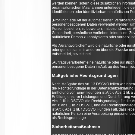
werden können, sofern diese zusätzlichen Inform
organisatorischen Maßnahmen unterliegen, die ge
identifizierten oder identifizierbaren natürlichen
„Profiling“ jede Art der automatisierten Verarbeit
personenbezogenen Daten verwendet werden, um be
Person beziehen, zu bewerten, insbesondere um Asp
Gesundheit, persönliche Vorlieben, Interessen, Zuv
natürlichen Person zu analysieren oder vorherzus
Als „Verantwortlicher“ wird die natürliche oder juri
oder gemeinsam mit anderen über die Zwecke und
entscheidet, bezeichnet.
„Auftragsverarbeiter“ eine natürliche oder juristis
personenbezogene Daten im Auftrag des Verantwort
Maßgebliche Rechtsgrundlagen
Nach Maßgabe des Art. 13 DSGVO teilen wir Ihnen
die Rechtsgrundlage in der Datenschutzerklärung n
Einholung von Einwilligungen ist Art. 6 Abs. 1 lit.
Erfüllung unserer Leistungen und Durchführung ve
Abs. 1 lit. b DSGVO, die Rechtsgrundlage für die Ve
Art. 6 Abs. 1 lit. c DSGVO, und die Rechtsgrundlag
ist Art. 6 Abs. 1 lit. f DSGVO. Für den Fall, dass 
natürlichen Person eine Verarbeitung personenbezo
als Rechtsgrundlage.
Sicherheitsmaßnahmen