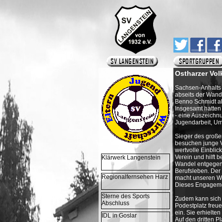
Ostharzer Vol
Sachsen-Anhalts
abseits der Wande
Benno Schmidt als
Insgesamt hatten
- eine Auszeichnu
Jugendarbeit, Um
Sieger des große
besuchen junge Ve
wertvolle Einblic
Verein und hilft 
Klärwerk Langenstein
Wandel entgegen 
Berufsleben. Der 
Regionalfernsehen Harz
macht unseren Wir
Dieses Engagemen
Sterne des Sports
Zudem kann sich 
Abschluss
Podestplatz freue
ein. Sie erhielte
IDL in Goslar
Auf den dritten P