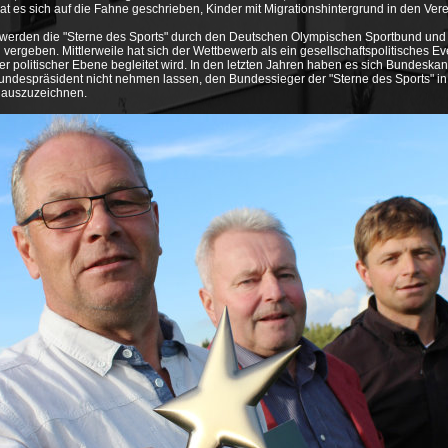
at es sich auf die Fahne geschrieben, Kinder mit Migrationshintergrund in den Verei
4 werden die "Sterne des Sports" durch den Deutschen Olympischen Sportbund und
vergeben. Mittlerweile hat sich der Wettbewerb als ein gesellschaftspolitisches Eve
er politischer Ebene begleitet wird. In den letzten Jahren haben es sich Bundeskan
undespräsident nicht nehmen lassen, den Bundessieger der "Sterne des Sports" in
 auszuzeichnen.