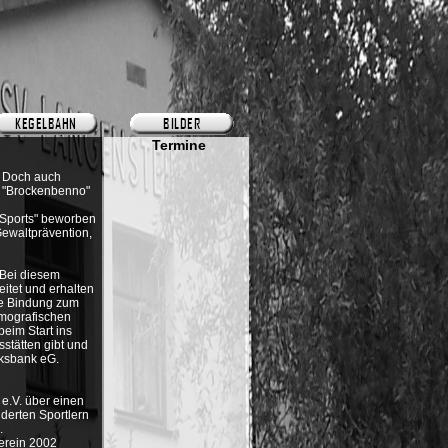
. Doch auch
lf "Brockenbenno"
 Sports" beworben
Gewaltprävention,
 Bei diesem
itet und erhalten
die Bindung zum
emografischen
eim Start ins
sstätten gibt und
lksbank eG.
e.V. über einen
nderten Sportlern
.
verein 2002