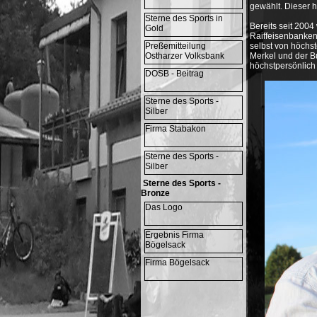
gewählt. Dieser h
Sterne des Sports in
Bereits seit 200
Gold
Raiffeisenbanken 
Preßemitteilung
selbst von höchst
Ostharzer Volksbank
Merkel und der B
höchstpersönlich
DOSB - Beitrag
Sterne des Sports -
Silber
Firma Stabakon
Sterne des Sports -
Silber
Sterne des Sports -
Bronze
Das Logo
Ergebnis Firma
Bögelsack
Firma Bögelsack