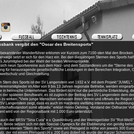
ksbank vergibt den "Oscar des Breitensports"
 bekanntester Wanderführer erklomm vor Kurzem zum 7100-sten Mal den Brocken
rwege setzt er sich für den Harz ein. Bei den diesjährigen Sternen des Sports ha
 Jurymitglied bei der Wahl der besten Vereinsprojekte.
 sich neun Sportvereine aus dem Harz- und dem Salzlandkreis um die "Sterne des
ng für herausragende gesellschaftliche Leistungen in den Bereichen Integration, 
weltschutz und Gleichstellung.
n Stern des Sports ist der SV Langenstein von 1932 e.V. mit dem Projekt "JUWEL".
reinsmitglieder im Alter von 8 bis 13 Jahren regionale Betriebe, werden eingearbe
ke in heimische Unternehmen. Das fördert nicht nur die persönliche Entwicklung, 
bei der späteren Berufswahl, es ist zugleich der Beitrag des SV Langenstein dem d
zu wirken. "Viele junge Menschen verlassen ihren Verein und oftmals die Region b
SV Langenstein zeigt, dass es auch im Harzkreis vielfältig interessante Ausbildung
tschaftsstandort somit attraktiv." erklärt Heino Oehring, Vorstand der Ostharzer Vo
t wird von der Regionalbank mit 1.000 Euro unterstützt.
auch der BRSV "Sina Cura" e.v. Quedlinburg und der Wernigeröder SV "Rot-Weiß" 
n. Beide setzen sich mit den Special-Olympics für die Etablierung von geistig behi
n einen kleinen "Stern des Sports" sowie ein Preisgeld in Höhe von jeweils 300 Euro
latz, der mit einem Preisgeld i.H.v. 200 Euro dotiert ist, wurde der Harzer Schwimm