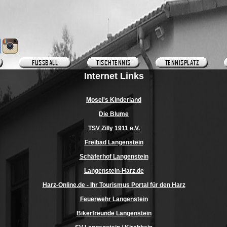
Internet Links
Mosel's Kinderland
Die Blume
TSV Zilly 1911 e.V.
Freibad Langenstein
Schäferhof Langenstein
Langenstein-Harz.de
Harz-Online.de - Ihr Tourismus Portal für den Harz
Feuerwehr Langenstein
Bikerfreunde Langenstein