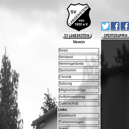
Verein
News
Vorstand
Vereinsgelände
Sponsoren
Chronik
Satzung
Mitgliedsbeiträge
Aufnahmeantrag
Datenschutz
Links
Gästebuch
Trainervorlagen
Intern